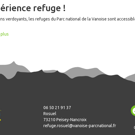
érience refuge !
ns verdoyants, les refuges du Parc national de la Vanoise sont accessib
 plus
06 50 21 91 37
Rosuel
73210 Peisey-Nancroix
refuge.rosuel@vanoise-parcnational.fr